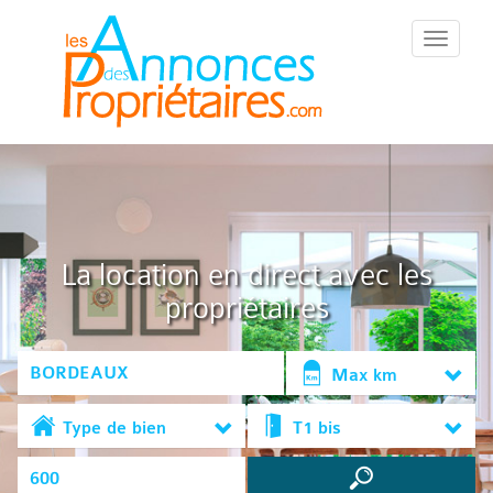
::Menu::
La location en direct avec les
propriétaires
Max km
Type de bien
T1 bis