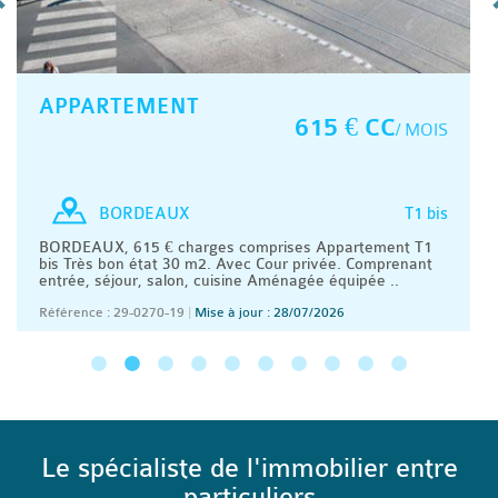
APPARTEMENT
615 € CC
/ MOIS
T1 bis
BORDEAUX
BORDEAUX, 615 € charges comprises Appartement T1
bis Très bon état 30 m2. Avec Cour privée. Comprenant
entrée, séjour, salon, cuisine Aménagée équipée ..
Référence : 29-0270-19
|
Mise à jour : 28/07/2026
Le spécialiste de l'immobilier entre
particuliers