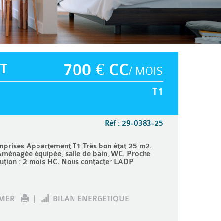
T
700 € CC
/ MOIS
T1
Réf : 29-0383-25
prises Appartement T1 Très bon état 25 m2.
Aménagée équipée, salle de bain, WC. Proche
ution : 2 mois HC. Nous contacter LADP
IMER
|
BILAN ENERGETIQUE