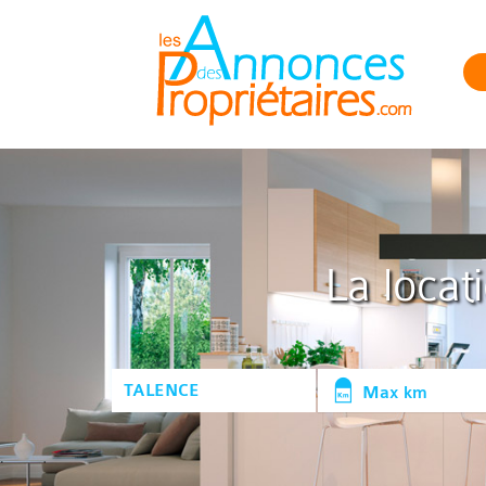
La locat
Max km