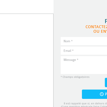
CONTACTE
OU EN
* Champs obligatoires
P
Il est rappelé que si, en dehors d
d’une manière générale faire l’obj