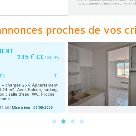
gratuitement s’inscrire sur une li
annonces proches de vos cri
MENT
735 € CC
/ MOIS
T1
CE
 + charges 25 € Appartement
t 24 m2. Avec Balcon, parking.
ur, salle d'eau, WC. Proche
omme ..
17-26
|
Mise à jour : 05/08/2026