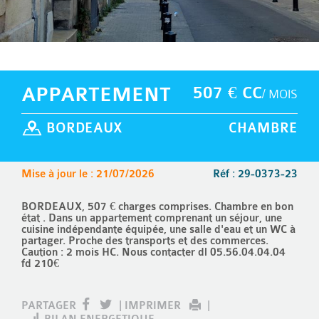
APPARTEMENT
507 € CC
/ MOIS
BORDEAUX
CHAMBRE
Mise à jour le : 21/07/2026
Réf : 29-0373-23
BORDEAUX, 507 € charges comprises. Chambre en bon
état . Dans un appartement comprenant un séjour, une
cuisine indépendante équipée, une salle d'eau et un WC à
partager. Proche des transports et des commerces.
Caution : 2 mois HC. Nous contacter dl 05.56.04.04.04
fd 210€
PARTAGER
|
IMPRIMER
|