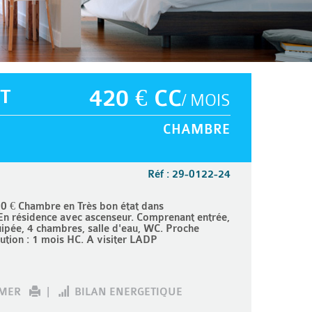
T
420 € CC
/ MOIS
CHAMBRE
Réf : 29-0122-24
0 € Chambre en Très bon état dans
n résidence avec ascenseur. Comprenant entrée,
ipée, 4 chambres, salle d'eau, WC. Proche
ution : 1 mois HC. A visiter LADP
IMER
|
BILAN ENERGETIQUE