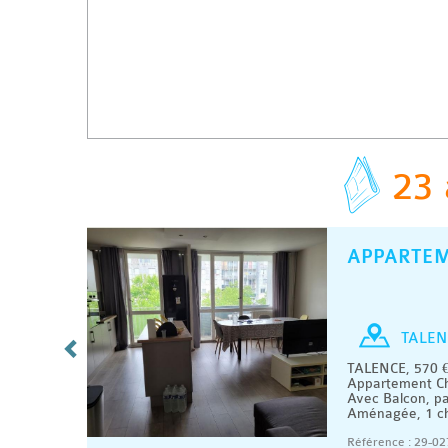
23 
APPARTE
C
/ MOIS
Chambre
TALEN
artement
TALENCE, 570 €
renant 1
Appartement Ch
rts et
Avec Balcon, pa
Aménagée, 1 cha
07/2026
Référence : 29-02