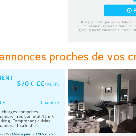
P
Il est rappelé que si, en dehors d
d’une manière générale faire l’obj
gratuitement s’inscrire sur une li
annonces proches de vos cri
MENT
570 € CC
/ MOIS
Chambre
CE
 charges comprises
ambre Très bon état 12 m².
rking. Comprenant cuisine
mbre, 1 salle d'e ..
72-25
|
Mise à jour : 01/07/2026