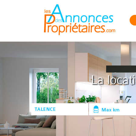
La locat
Max km