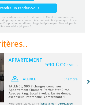
rendre un rendez-vous
e sa relation avec le Prestataire, le Client ne souhaite pas
et de prospection commerciale par voie téléphonique, il peut
ste d’opposition au démarchage téléphonique, Bloctel, par le
lien www.bloctel.gouv.fr
tères..
APPARTEMENT
590 € CC
/ MOIS
Chambre
TALENCE
TALENCE, 590 € charges comprises
Appartement Chambre Parfait état 9 m2.
Avec parking, Local à vélos. En résidence,
ascenseur, interphone. Comprenant 1 ..
Référence : 29-0723-19
|
Mise à jour : 06/08/2026