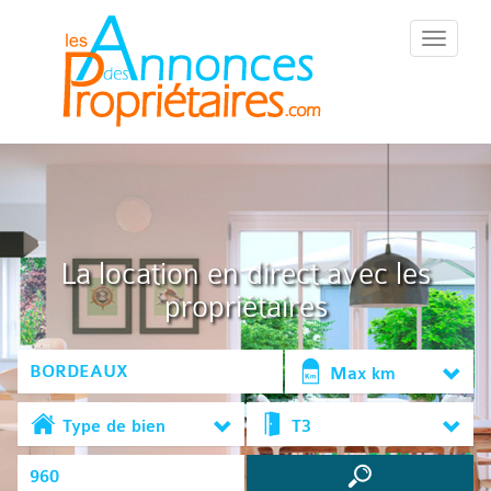
::Menu::
La location en direct avec les
propriétaires
Max km
Type de bien
T3