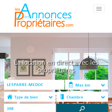
::Menu::
La location en direct avec les
propriétaires
Max km
Type de bien
Chambre