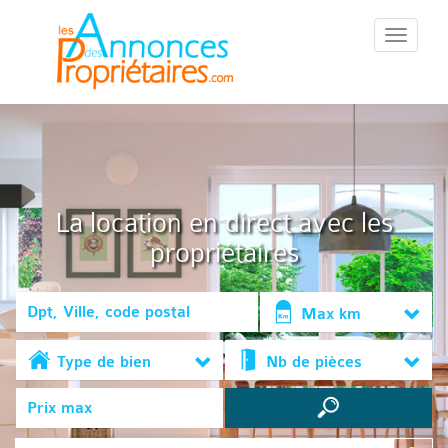
::Menu::
La location en direct avec les
propriétaires
Max km
Type de bien
Nb de pièces