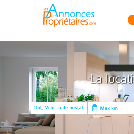
La locat
Max km