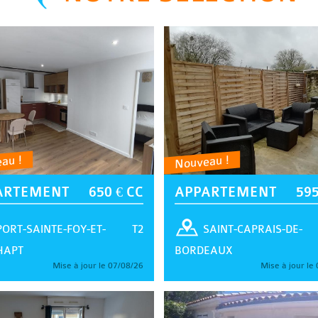
au !
Nouveau !
ARTEMENT
650 € CC
APPARTEMENT
595
T2
PORT-SAINTE-FOY-ET-
SAINT-CAPRAIS-DE-
HAPT
BORDEAUX
Mise à jour le 07/08/26
Mise à jour le