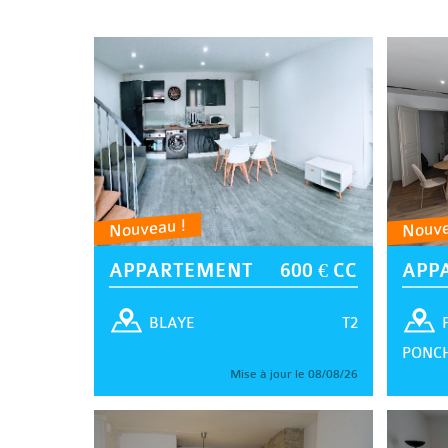
Nouveau !
Nouve
APPARTEMENT
600 € CC
APP
T2
BLAYE
PONC
Mise à jour le 08/08/26