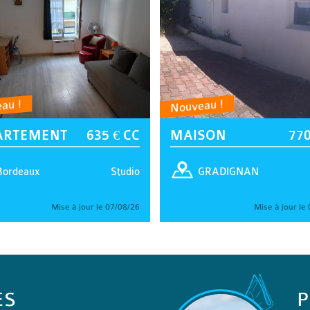
au !
Nouveau !
ARTEMENT
635 € CC
MAISON
770
Studio
Bordeaux
GRADIGNAN
Mise à jour le 07/08/26
Mise à jour le
ES
P