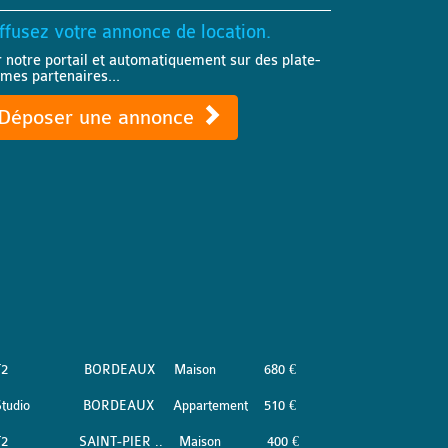
ffusez votre annonce de location.
r notre portail et automatiquement sur des plate-
rmes partenaires...
Déposer une annonce
T2
BORDEAUX
Maison
680 €
tudio
BORDEAUX
Appartement
510 €
T2
SAINT-PIER ..
Maison
400 €