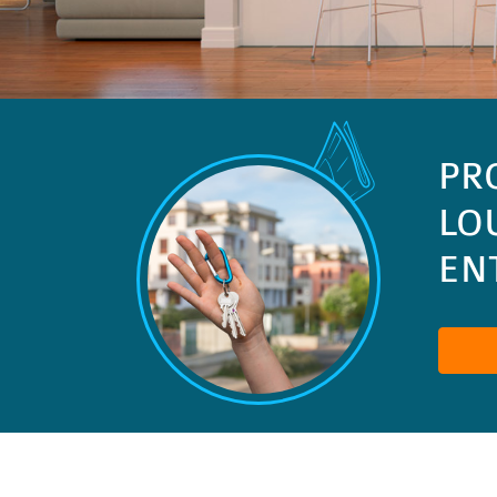
PR
LO
ENT