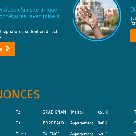
rvices d'un site unique
Di
priétaires, avec mise à
su
fo
t signatures se font en direct
s.
ts
NONCES
T2
GRADIGNAN
Maison
695 €
T3
BORDEAUX
Appartement
898 €
S
T1 bis
TALENCE
Appartement
520 €