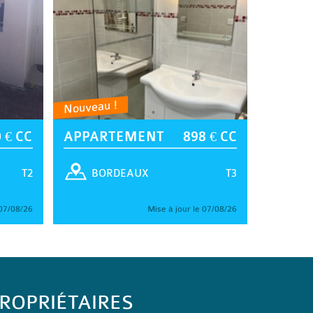
Nouveau !
 € CC
APPARTEMENT
898 € CC
T2
T3
BORDEAUX
 07/08/26
Mise à jour le 07/08/26
ROPRIÉTAIRES