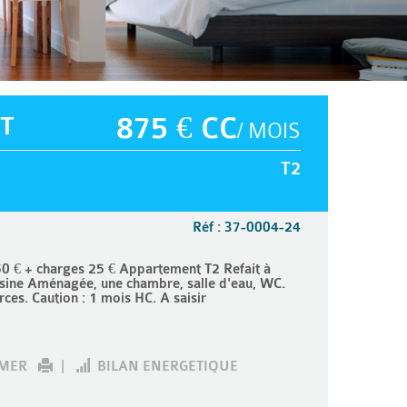
T
875 € CC
/ MOIS
T2
Réf : 37-0004-24
€ + charges 25 € Appartement T2 Refait à
isine Aménagée, une chambre, salle d'eau, WC.
es. Caution : 1 mois HC. A saisir
IMER
|
BILAN ENERGETIQUE