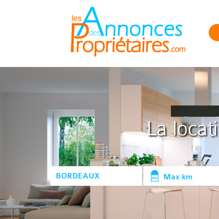
La locat
Max km