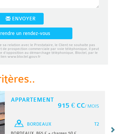
ENVOYER
rendre un rendez-vous
e sa relation avec le Prestataire, le Client ne souhaite pas
et de prospection commerciale par voie téléphonique, il peut
ste d’opposition au démarchage téléphonique, Bloctel, par le
lien www.bloctel.gouv.fr
tères..
APPARTEMENT
915 € CC
/ MOIS
T2
BORDEAUX
BORDEAUX, 865 € + charges 50 €