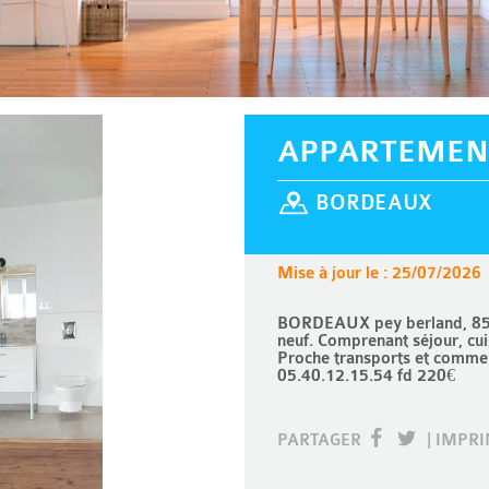
APPARTEMEN
BORDEAUX
Mise à jour le : 25/07/2026
BORDEAUX pey berland, 850 
neuf. Comprenant séjour, cu
Proche transports et commerc
05.40.12.15.54 fd 220€
PARTAGER
|
IMPR