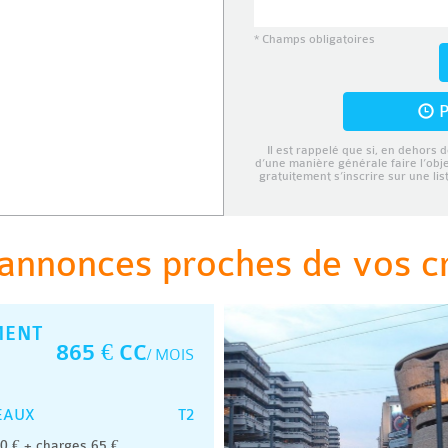
* Champs obligatoires
P
Il est rappelé que si, en dehors d
d’une manière générale faire l’obj
gratuitement s’inscrire sur une li
annonces proches de vos cri
MENT
865 € CC
/ MOIS
T2
EAUX
 € + charges 65 €