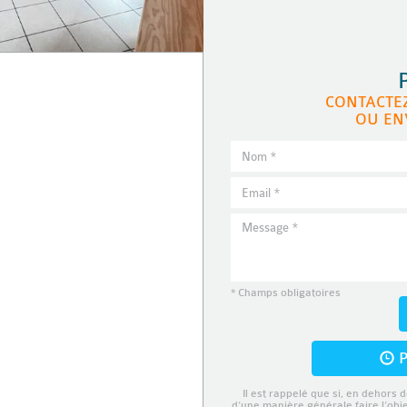
CONTACTE
OU EN
* Champs obligatoires
P
Il est rappelé que si, en dehors d
d’une manière générale faire l’obj