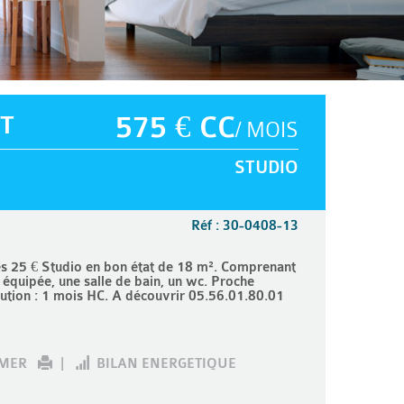
T
575 € CC
/ MOIS
STUDIO
Réf : 30-0408-13
25 € Studio en bon état de 18 m². Comprenant
 équipée, une salle de bain, un wc. Proche
ution : 1 mois HC. A découvrir 05.56.01.80.01
IMER
|
BILAN ENERGETIQUE