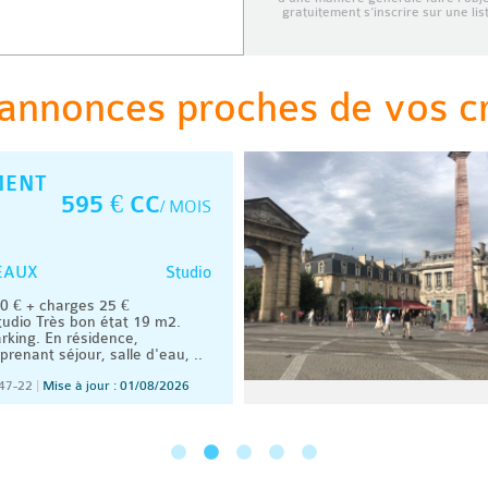
gratuitement s’inscrire sur une li
annonces proches de vos cri
MENT
595 € CC
/ MOIS
Studio
EAUX
 € + charges 25 €
udio Très bon état 19 m2.
rking. En résidence,
renant séjour, salle d'eau, ..
47-22
|
Mise à jour : 01/08/2026