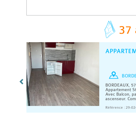
37 
APPARTE
C
/ MOIS
Studio
BORD
es 15 €
BORDEAUX, 570
1 m2.
Appartement St
e d'eau,
Avec Balcon, pa
ascenseur. Comp
08/2026
Référence : 29-02