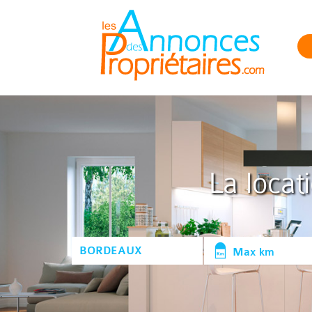
La locat
Max km