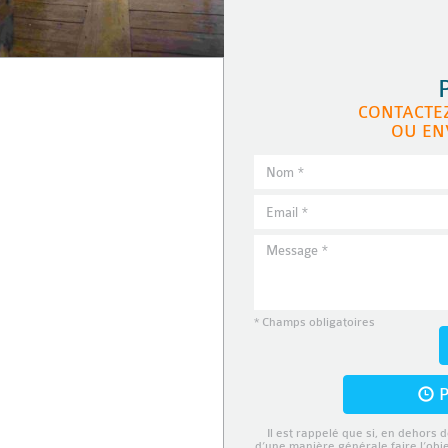
CONTACTE
OU EN
* Champs obligatoires
P
Il est rappelé que si, en dehors d
d’une manière générale faire l’obj