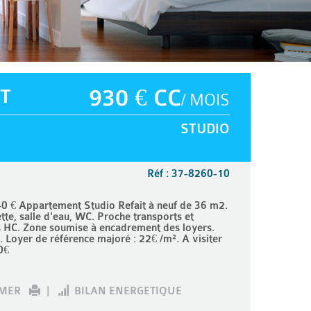
T
930 € CC
/ MOIS
STUDIO
Réf : 37-8260-10
0 € Appartement Studio Refait à neuf de 36 m2.
te, salle d'eau, WC. Proche transports et
s HC. Zone soumise à encadrement des loyers.
. Loyer de référence majoré : 22€ /m². A visiter
0€
IMER
|
BILAN ENERGETIQUE