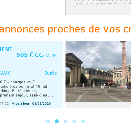
gratuitement s’inscrire sur une li
annonces proches de vos cri
MENT
595 € CC
/ MOIS
Studio
EAUX
 € + charges 25 €
udio Très bon état 19 m2.
rking. En résidence,
renant séjour, salle d'eau, ..
47-22
|
Mise à jour : 01/08/2026