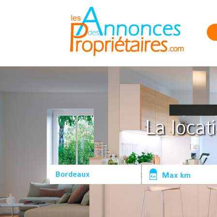
La locat
Max km