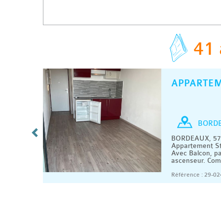
41 
APPARTE
C
/ MOIS
Studio
BORD
es 15 €
BORDEAUX, 570
1 m2.
Appartement St
e d'eau,
Avec Balcon, pa
ascenseur. Comp
08/2026
Référence : 29-02