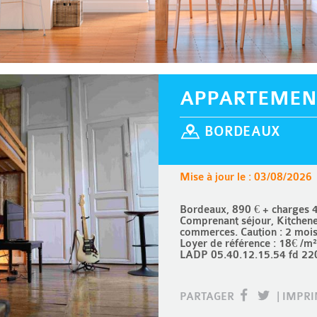
APPARTEMEN
BORDEAUX
Mise à jour le : 03/08/2026
Bordeaux, 890 € + charges 4
Comprenant séjour, Kitchenet
commerces. Caution : 2 moi
Loyer de référence : 18€ /m²
LADP 05.40.12.15.54 fd 22
PARTAGER
|
IMPR