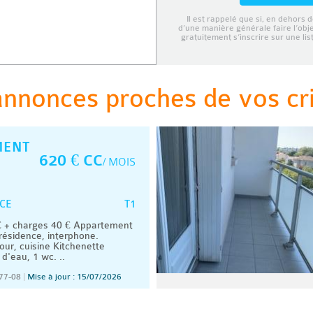
Il est rappelé que si, en dehors d
d’une manière générale faire l’obj
gratuitement s’inscrire sur une li
annonces proches de vos cri
MENT
620 € CC
/ MOIS
T1
CE
 + charges 40 € Appartement
résidence, interphone.
ur, cuisine Kitchenette
 d'eau, 1 wc. ..
77-08
|
Mise à jour : 15/07/2026