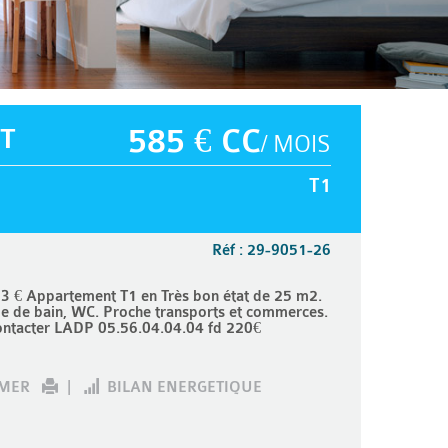
T
585 € CC
/ MOIS
T1
Réf : 29-9051-26
3 € Appartement T1 en Très bon état de 25 m2.
le de bain, WC. Proche transports et commerces.
contacter LADP 05.56.04.04.04 fd 220€
IMER
|
BILAN ENERGETIQUE