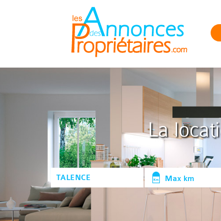
La locat
Max km