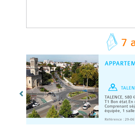
7 
APPARTE
C
/ MOIS
T1
TALEN
artement
TALENCE, 580 €
T1 Bon état.En 
e, 1
Comprenant séjo
équipée, 1 salle
06/2026
Référence : 29-06