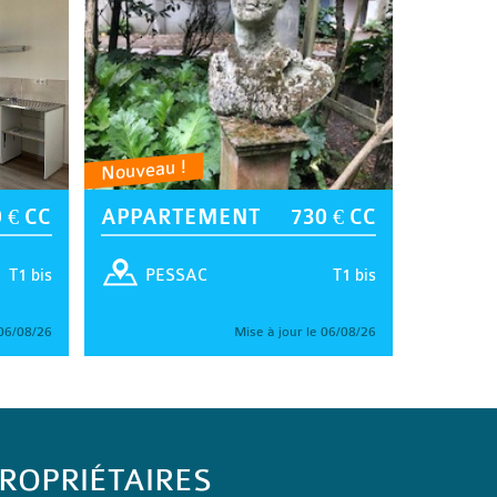
Nouveau !
 € CC
APPARTEMENT
730 € CC
T1 bis
T1 bis
PESSAC
 06/08/26
Mise à jour le 06/08/26
ROPRIÉTAIRES