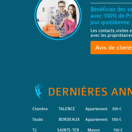
Bénéficiez des se
avec 100% de Pro
jour quotidienne.
Les contacts,visites e
avec les propriétaire
Avis de clien
DERNIÈRES AN
Chambre
TALENCE
Appartement
350 €
Studio
BORDEAUX
Appartement
550 €
T2
SAINTE-TER ..
Maison
750 €