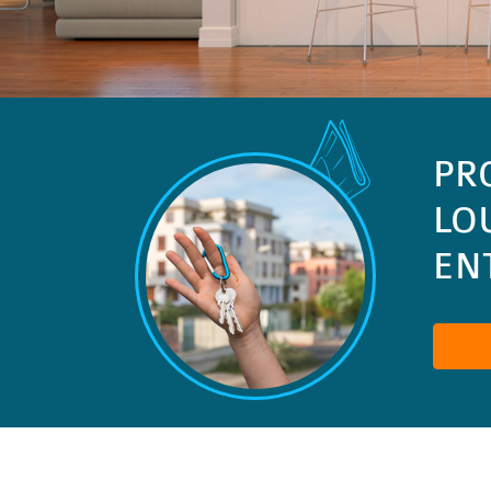
PR
LO
ENT