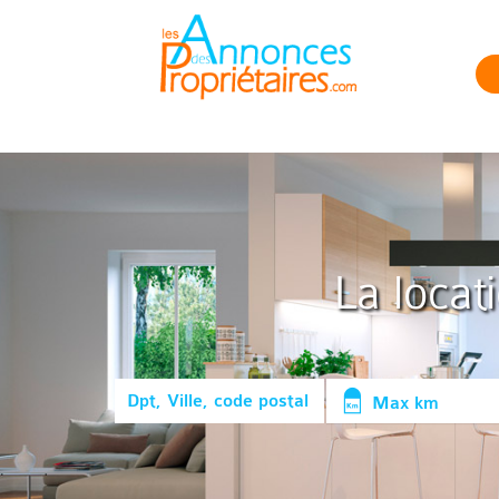
La locat
Max km