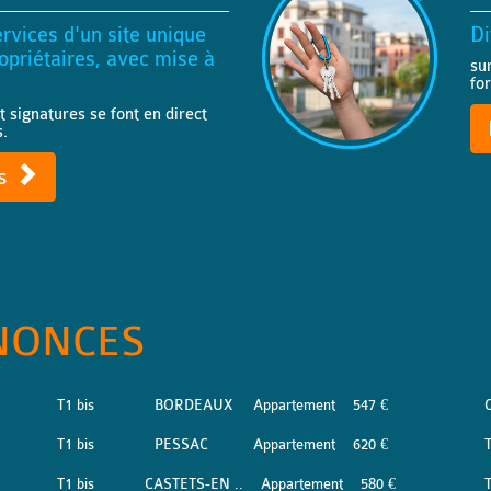
rvices d'un site unique
Di
priétaires, avec mise à
su
fo
t signatures se font en direct
s.
ts
NONCES
T1 bis
BORDEAUX
Appartement
547 €
T1 bis
PESSAC
Appartement
620 €
T1 bis
CASTETS-EN ..
Appartement
580 €