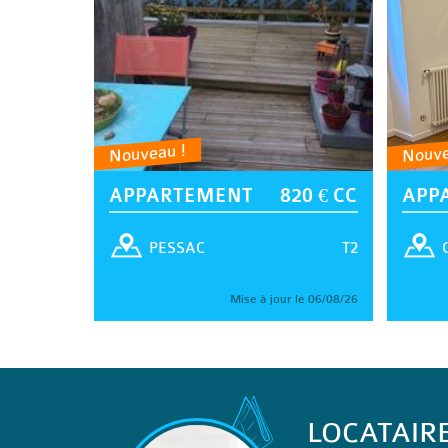
Nouveau !
Nouve
APPARTEMENT
820 € CC
APP
T2
PESSAC
Mise à jour le 06/08/26
LOCATAIR