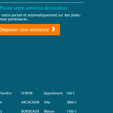
ffusez votre annonce de location.
r notre portail et automatiquement sur des plate-
rmes partenaires...
Déposer une annonce
Chambre
CENON
Appartement
350 €
T6
ARCACHON
Villa
3800 €
T3
BORDEAUX
Maison
1100 €