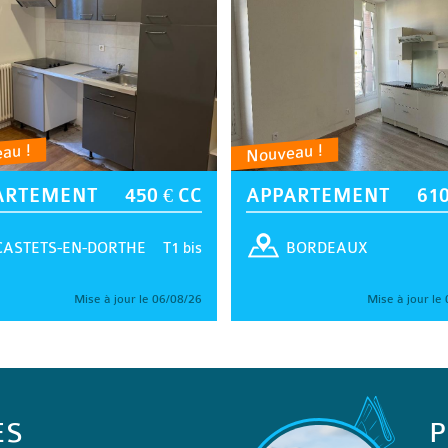
au !
Nouveau !
ARTEMENT
450 € CC
APPARTEMENT
610
T1 bis
CASTETS-EN-DORTHE
BORDEAUX
Mise à jour le 06/08/26
Mise à jour le
ES
P