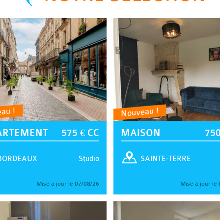
au !
Nouveau !
ARTEMENT
575 € CC
MAISON
750
Studio
BORDEAUX
SAINTE-TERRE
Mise à jour le 07/08/26
Mise à jour le