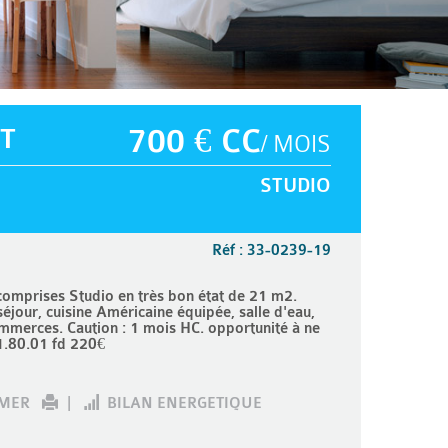
T
700 € CC
/ MOIS
STUDIO
Réf : 33-0239-19
mprises Studio en très bon état de 21 m2.
jour, cuisine Américaine équipée, salle d'eau,
mmerces. Caution : 1 mois HC. opportunité à ne
.80.01 fd 220€
IMER
|
BILAN ENERGETIQUE