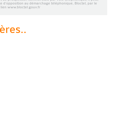
ste d’opposition au démarchage téléphonique, Bloctel, par le
lien www.bloctel.gouv.fr
ères..