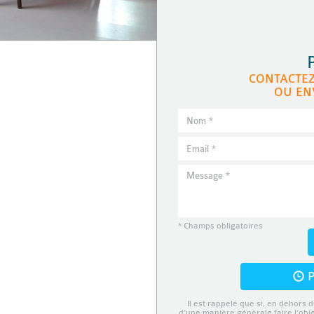
CONTACTE
OU EN
* Champs obligatoires
P
Il est rappelé que si, en dehors d
d’une manière générale faire l’obj