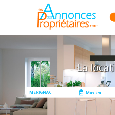
La locat
Max km