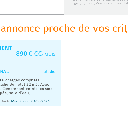
gratuitement s’inscrire sur une li
 annonce proche de vos crit
MENT
890 € CC
/ MOIS
Studio
NAC
 € charges comprises
udio Bon état 22 m2. Avec
n. Comprenant entrée, cuisine
e, salle d'eau, ..
51-24
|
Mise à jour : 01/08/2026