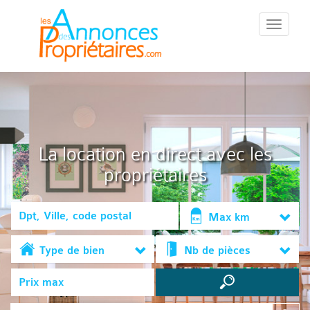
::Menu::
La location en direct avec les
propriétaires
Max km
Type de bien
Nb de pièces