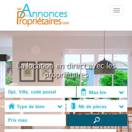
::Menu::
La location en direct avec les
propriétaires
Max km
Type de bien
Nb de pièces