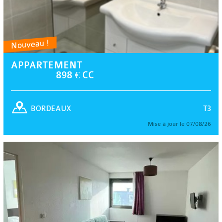
Nouveau !
APPARTEMENT
898 € CC
T3
BORDEAUX
Mise à jour le 07/08/26