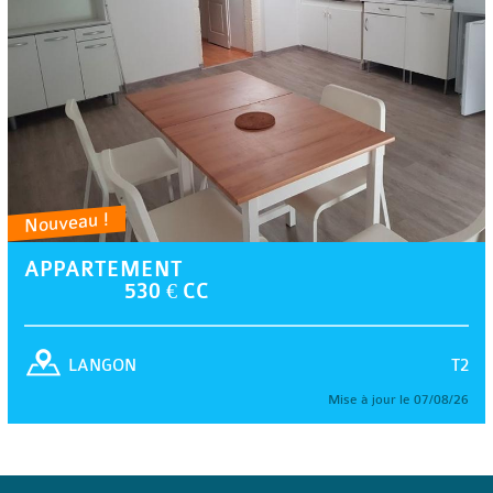
Nouveau !
APPARTEMENT
530 € CC
T2
LANGON
Mise à jour le 07/08/26