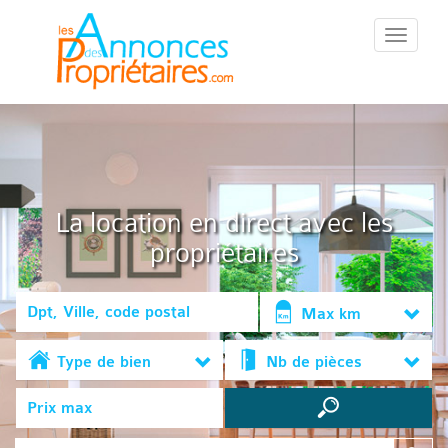
::Menu::
La location en direct avec les
propriétaires
Max km
Type de bien
Nb de pièces