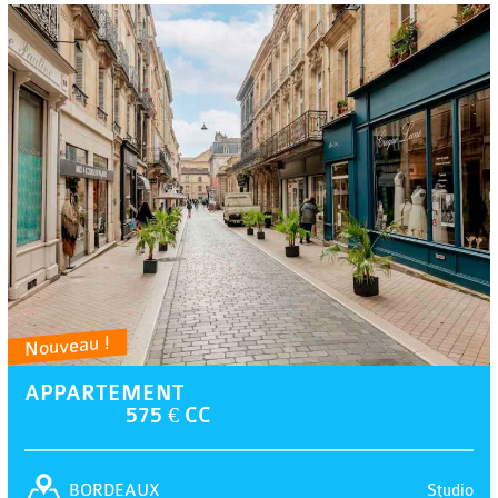
Nouveau !
APPARTEMENT
575 € CC
Studio
BORDEAUX