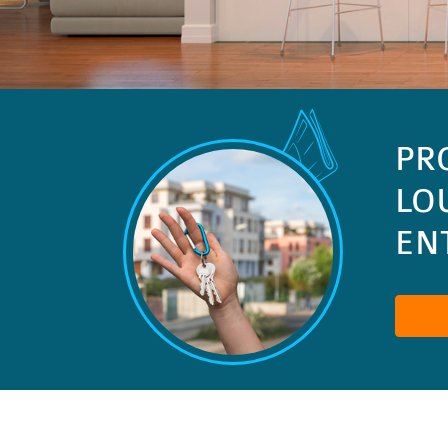
PR
LO
ENT