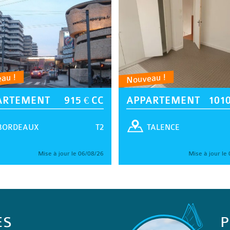
au !
Nouveau !
ARTEMENT
915 € CC
APPARTEMENT
1010
T2
BORDEAUX
TALENCE
Mise à jour le 06/08/26
Mise à jour le
ES
P