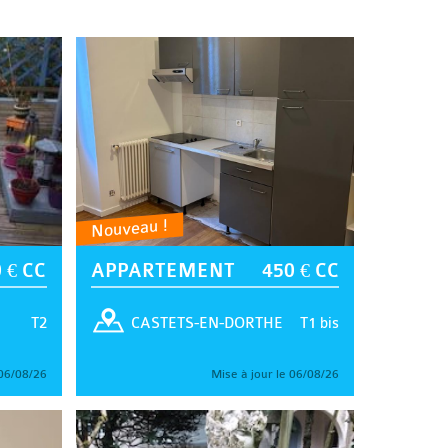
Nouveau !
 € CC
APPARTEMENT
450 € CC
T2
T1 bis
CASTETS-EN-DORTHE
 06/08/26
Mise à jour le 06/08/26