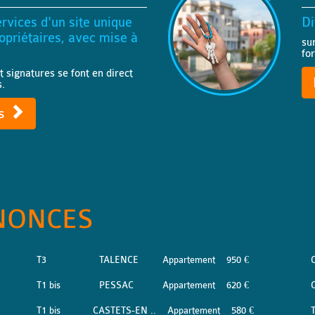
rvices d'un site unique
Di
priétaires, avec mise à
su
fo
t signatures se font en direct
s.
ts
NONCES
T3
TALENCE
Appartement
950 €
T1 bis
PESSAC
Appartement
620 €
T1 bis
CASTETS-EN ..
Appartement
580 €