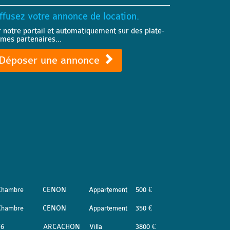
ffusez votre annonce de location.
r notre portail et automatiquement sur des plate-
rmes partenaires...
Déposer une annonce
Chambre
CENON
Appartement
500 €
Chambre
CENON
Appartement
350 €
T6
ARCACHON
Villa
3800 €