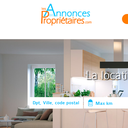
La locat
Max km