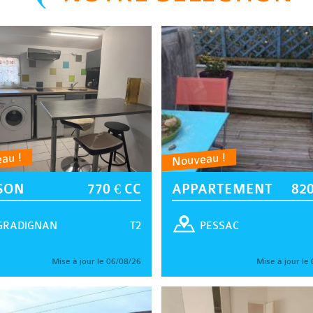
au !
Nouveau !
SON
770 € CC
APPARTEMENT
820
T2
GRADIGNAN
PESSAC
Mise à jour le 06/08/26
Mise à jour le