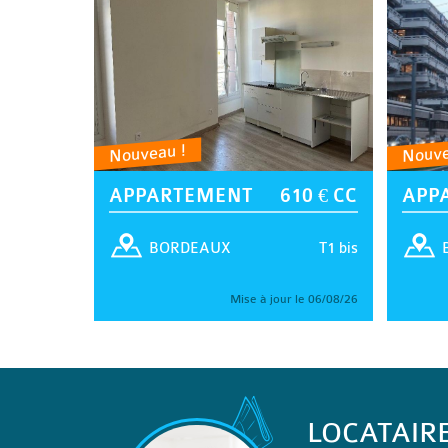
Nouveau !
Nouve
APPARTEMENT
610 € CC
APP
T1 bis
BORDEAUX
Mise à jour le 06/08/26
LOCATAIR