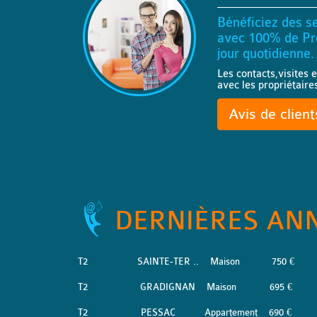
Bénéficiez des se
avec 100% de Pro
jour quotidienne.
Les contacts,visites e
avec les propriétaire
Avis de clien
DERNIÈRES AN
T2
SAINTE-TER ..
Maison
750 €
T2
GRADIGNAN
Maison
695 €
T2
PESSAC
Appartement
690 €