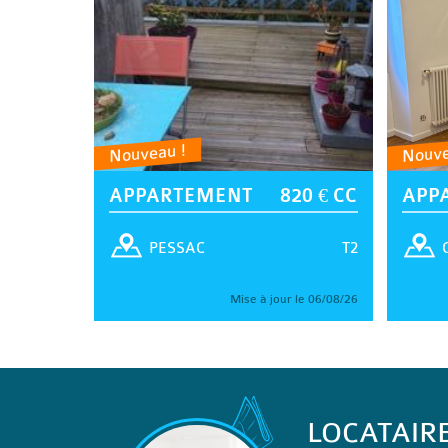
Nouveau !
Nouve
APPARTEMENT
820 € CC
APP
T2
PESSAC
Mise à jour le 06/08/26
LOCATAIR