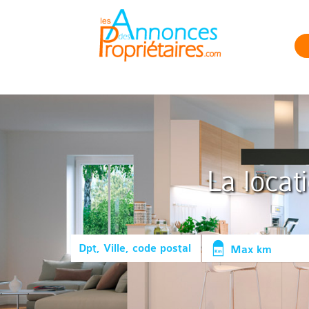
La locat
Max km