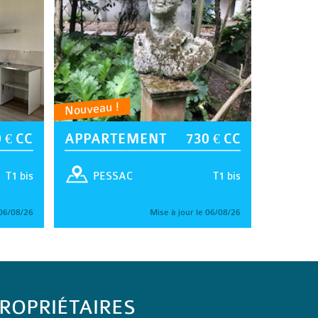
Nouveau !
 € CC
APPARTEMENT
730 € CC
T1 bis
T1 bis
PESSAC
 06/08/26
Mise à jour le 06/08/26
ROPRIÉTAIRES