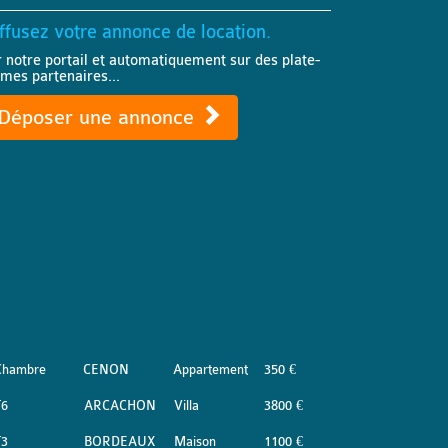
ffusez votre annonce de location.
r notre portail et automatiquement sur des plate-
rmes partenaires...
Déposer une annonce
Chambre
CENON
Appartement
350 €
T6
ARCACHON
Villa
3800 €
T3
BORDEAUX
Maison
1100 €