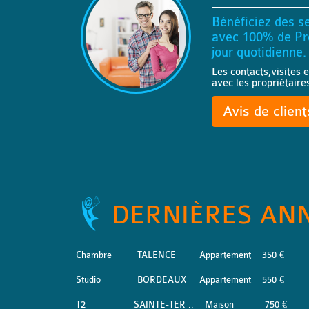
Bénéficiez des se
avec 100% de Pro
jour quotidienne.
Les contacts,visites e
avec les propriétaire
Avis de clien
DERNIÈRES AN
Chambre
TALENCE
Appartement
350 €
Studio
BORDEAUX
Appartement
550 €
T2
SAINTE-TER ..
Maison
750 €