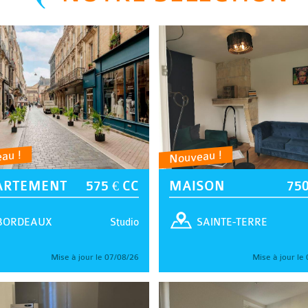
au !
Nouveau !
ARTEMENT
575 € CC
MAISON
750
Studio
BORDEAUX
SAINTE-TERRE
Mise à jour le 07/08/26
Mise à jour le