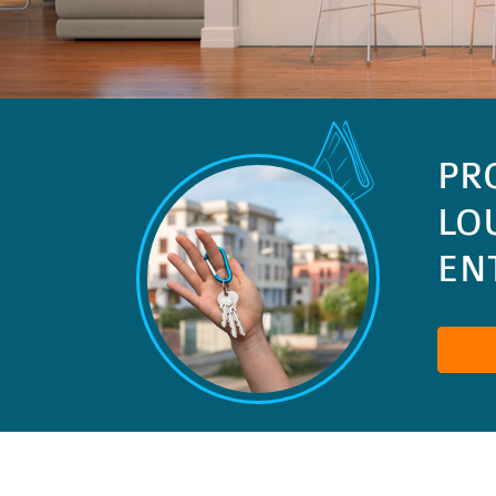
PR
LO
ENT