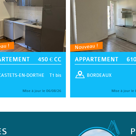
au !
Nouveau !
ARTEMENT
450 € CC
APPARTEMENT
610
T1 bis
CASTETS-EN-DORTHE
BORDEAUX
Mise à jour le 06/08/26
Mise à jour le
ES
P