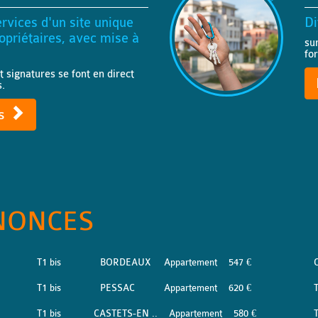
rvices d'un site unique
Di
priétaires, avec mise à
su
fo
t signatures se font en direct
s.
ts
NONCES
T1 bis
BORDEAUX
Appartement
547 €
T1 bis
PESSAC
Appartement
620 €
T1 bis
CASTETS-EN ..
Appartement
580 €