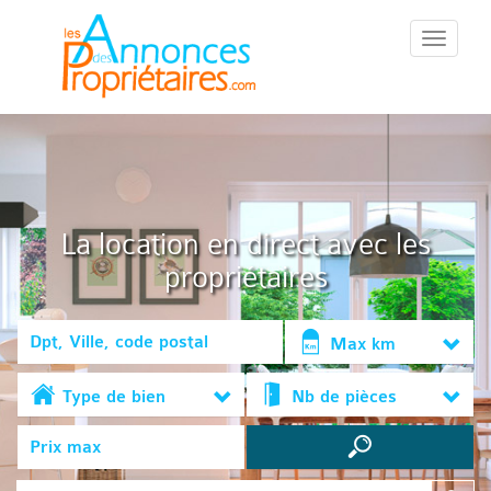
::Menu::
La location en direct avec les
propriétaires
Max km
Type de bien
Nb de pièces