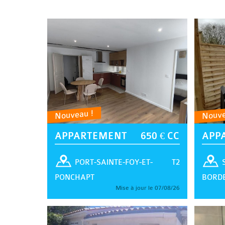
Nouveau !
Nouve
APPARTEMENT
650 € CC
APP
T2
PORT-SAINTE-FOY-ET-
PONCHAPT
BORD
Mise à jour le 07/08/26