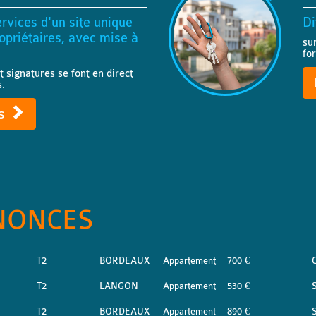
rvices d'un site unique
Di
priétaires, avec mise à
su
fo
t signatures se font en direct
s.
ts
NONCES
T2
BORDEAUX
Appartement
700 €
T2
LANGON
Appartement
530 €
S
T2
BORDEAUX
Appartement
890 €
S