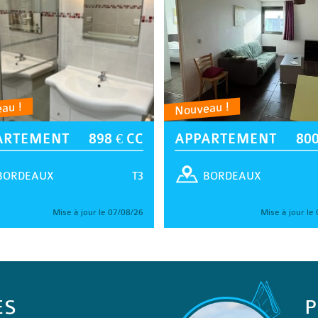
au !
Nouveau !
ARTEMENT
898 € CC
APPARTEMENT
800
T3
BORDEAUX
BORDEAUX
Mise à jour le 07/08/26
Mise à jour le
ES
P