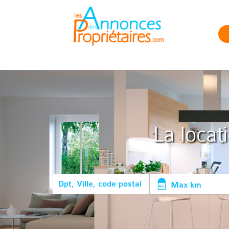
La locat
Max km