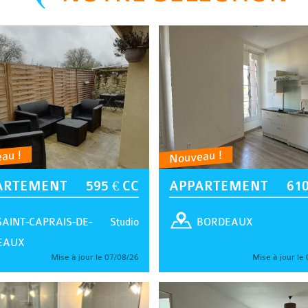
au !
Nouveau !
ARTEMENT
595 € CC
APPARTEMENT
610
Studio
SAINT-CAPRAIS-DE-
BORDEAUX
EAUX
Mise à jour le 07/08/26
Mise à jour le