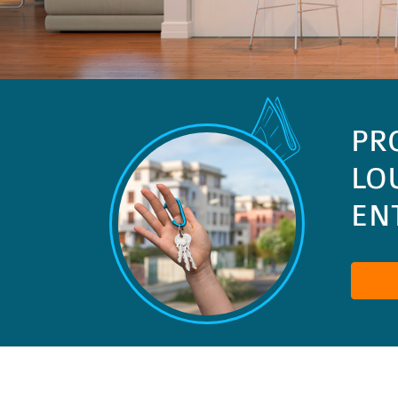
PR
LO
ENT