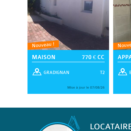
Nouveau !
Nouve
MAISON
770 € CC
APP
T2
GRADIGNAN
Mise à jour le 07/08/26
LOCATAIR