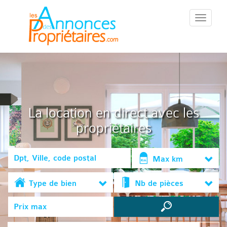
::Menu::
La location en direct avec les
propriétaires
Max km
Type de bien
Nb de pièces