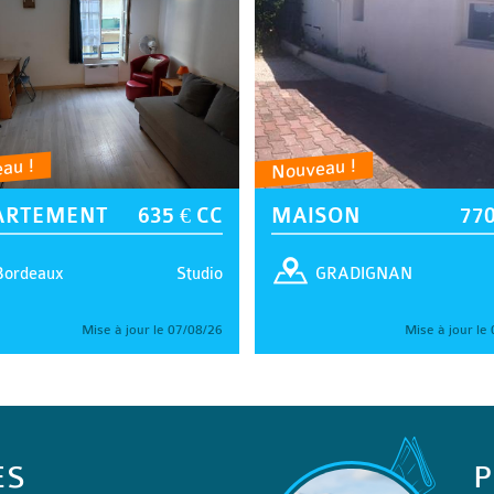
au !
Nouveau !
ARTEMENT
635 € CC
MAISON
770
Studio
Bordeaux
GRADIGNAN
Mise à jour le 07/08/26
Mise à jour le
ES
P