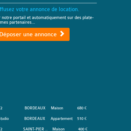
ffusez votre annonce de location.
r notre portail et automatiquement sur des plate-
rmes partenaires...
Déposer une annonce
T2
BORDEAUX
Maison
680 €
tudio
BORDEAUX
Appartement
510 €
T2
SAINT-PIER ..
Maison
400 €