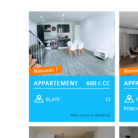
Nouveau !
Nouve
APPARTEMENT
600 € CC
APP
T2
BLAYE
PONC
Mise à jour le 08/08/26