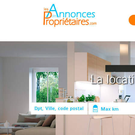
La locat
Max km