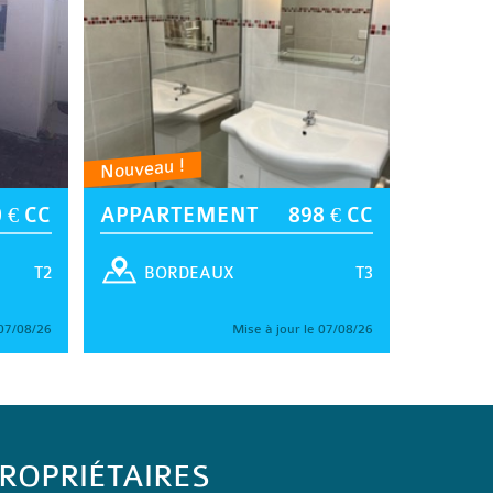
Nouveau !
 € CC
APPARTEMENT
898 € CC
T2
T3
BORDEAUX
 07/08/26
Mise à jour le 07/08/26
ROPRIÉTAIRES