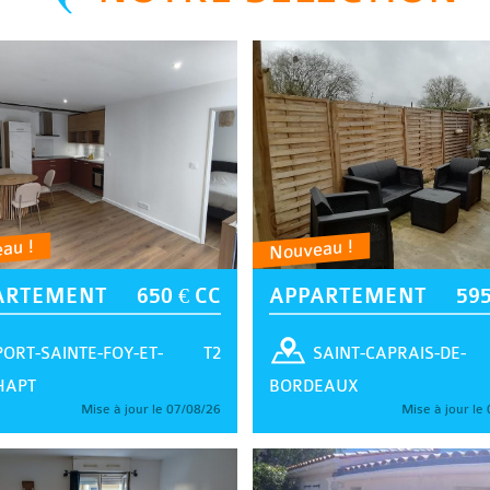
au !
Nouveau !
ARTEMENT
650 € CC
APPARTEMENT
595
T2
PORT-SAINTE-FOY-ET-
SAINT-CAPRAIS-DE-
HAPT
BORDEAUX
Mise à jour le 07/08/26
Mise à jour le