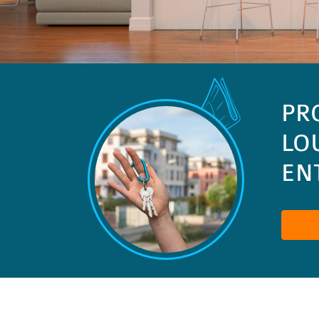
PR
LO
ENT