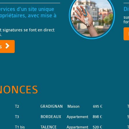
rvices d'un site unique
Di
priétaires, avec mise à
su
fo
t signatures se font en direct
s.
ts
NONCES
T2
GRADIGNAN
Maison
695 €
T3
BORDEAUX
Appartement
898 €
S
T1 bis
TALENCE
Appartement
520 €