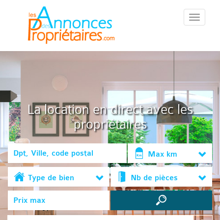
::Menu::
La location en direct avec les
propriétaires
Max km
Type de bien
Nb de pièces