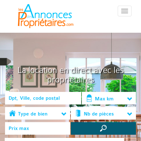
::Menu::
La location en direct avec les
propriétaires
Max km
Type de bien
Nb de pièces