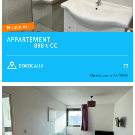
Nouveau !
APPARTEMENT
898 € CC
T3
BORDEAUX
Mise à jour le 07/08/26