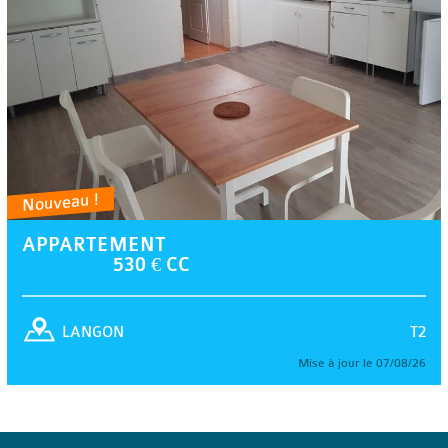
Nouveau !
APPARTEMENT
530 € CC
T2
LANGON
Mise à jour le 07/08/26