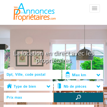
::Menu::
La location en direct avec les
propriétaires
Max km
Type de bien
Nb de pièces