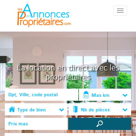
::Menu::
La location en direct avec les
propriétaires
Max km
Type de bien
Nb de pièces