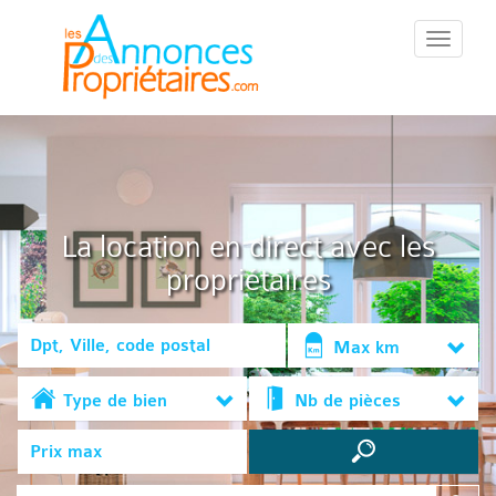
::Menu::
La location en direct avec les
propriétaires
Max km
Type de bien
Nb de pièces