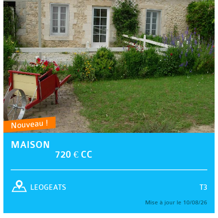
Nouveau !
MAISON
720 € CC
T3
LEOGEATS
Mise à jour le 10/08/26