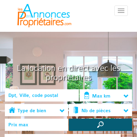
::Menu::
La location en direct avec les
propriétaires
Max km
Type de bien
Nb de pièces