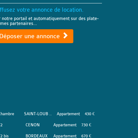
ffusez votre annonce de location.
r notre portail et automatiquement sur des plate-
rmes partenaires...
Déposer une annonce
Chambre
SAINT-LOUB ..
Appartement
430 €
T2
CENON
Appartement
730 €
2 bis
BORDEAUX
Appartement
670 €