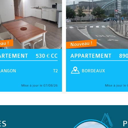
au !
Nouveau !
ARTEMENT
530 € CC
APPARTEMENT
890
T2
LANGON
BORDEAUX
Mise à jour le 07/08/26
Mise à jour le
ES
P