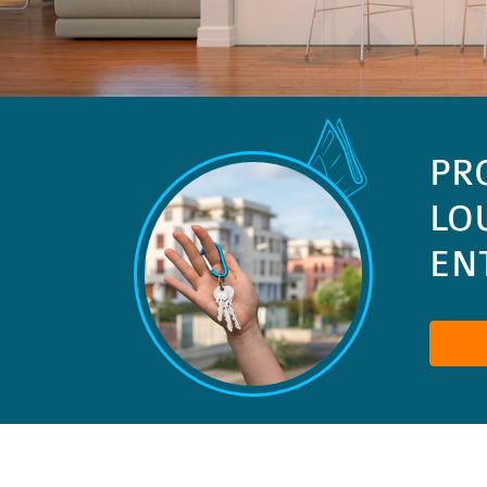
PR
LO
ENT