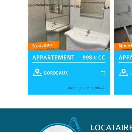
Nouveau !
Nouve
APPARTEMENT
898 € CC
APP
T3
BORDEAUX
Mise à jour le 07/08/26
LOCATAIR