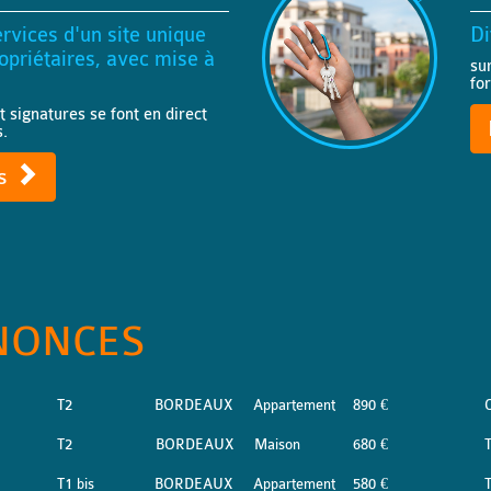
rvices d'un site unique
Di
priétaires, avec mise à
su
fo
t signatures se font en direct
s.
ts
NONCES
T2
BORDEAUX
Appartement
890 €
T2
BORDEAUX
Maison
680 €
T1 bis
BORDEAUX
Appartement
580 €
T