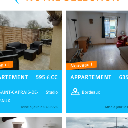
au !
Nouveau !
ARTEMENT
595 € CC
APPARTEMENT
635
Studio
SAINT-CAPRAIS-DE-
Bordeaux
EAUX
Mise à jour le 07/08/26
Mise à jour le