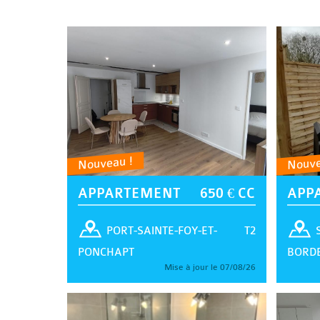
Nouveau !
Nouve
APPARTEMENT
650 € CC
APP
T2
PORT-SAINTE-FOY-ET-
PONCHAPT
BORD
Mise à jour le 07/08/26