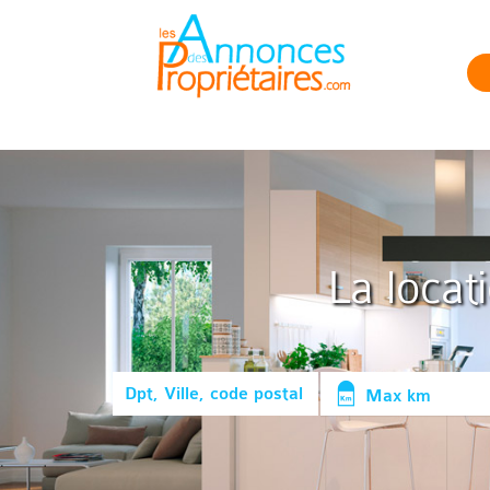
La locat
Max km