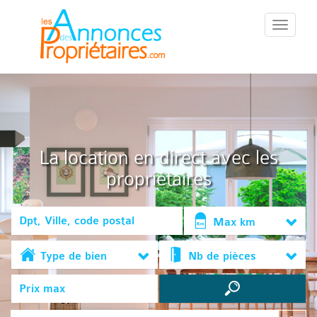
::Menu::
La location en direct avec les
propriétaires
Max km
Type de bien
Nb de pièces