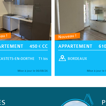
au !
Nouveau !
ARTEMENT
450 € CC
APPARTEMENT
610
T1 bis
CASTETS-EN-DORTHE
BORDEAUX
Mise à jour le 06/08/26
Mise à jour le
ES
P