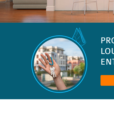
PR
LO
ENT