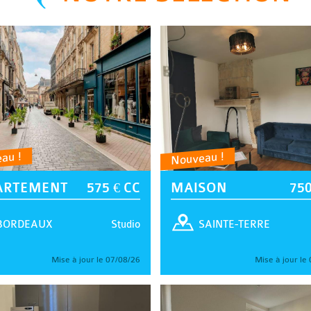
au !
Nouveau !
ARTEMENT
575 € CC
MAISON
750
Studio
BORDEAUX
SAINTE-TERRE
Mise à jour le 07/08/26
Mise à jour le