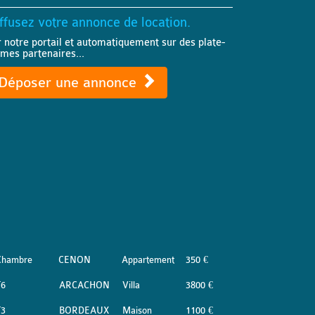
ffusez votre annonce de location.
r notre portail et automatiquement sur des plate-
rmes partenaires...
Déposer une annonce
Chambre
CENON
Appartement
350 €
T6
ARCACHON
Villa
3800 €
T3
BORDEAUX
Maison
1100 €