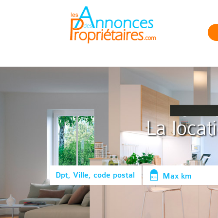
La locat
Max km