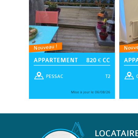
Nouveau !
Nouve
APPARTEMENT
820 € CC
APP
T2
PESSAC
Mise à jour le 06/08/26
LOCATAIR