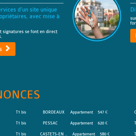
rvices d'un site unique
Di
priétaires, avec mise à
su
fo
t signatures se font en direct
s.
ts
NONCES
T1 bis
BORDEAUX
Appartement
547 €
T1 bis
PESSAC
Appartement
620 €
T1 bis
CASTETS-EN ..
Appartement
580 €