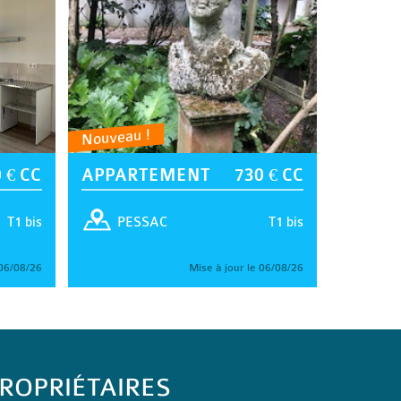
Nouveau !
 € CC
APPARTEMENT
730 € CC
T1 bis
T1 bis
PESSAC
 06/08/26
Mise à jour le 06/08/26
ROPRIÉTAIRES