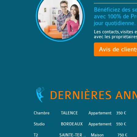
Bénéficiez des se
avec 100% de Pro
jour quotidienne.
Les contacts,visites e
avec les propriétaire
Avis de clien
DERNIÈRES AN
Chambre
TALENCE
Appartement
350 €
Studio
BORDEAUX
Appartement
550 €
T2
SAINTE-TER ..
Maison
750 €