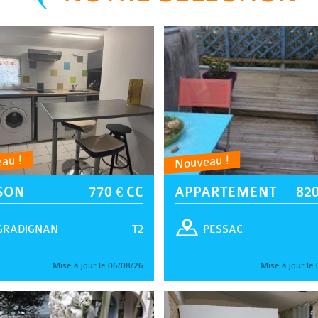
au !
Nouveau !
SON
770 € CC
APPARTEMENT
820
T2
GRADIGNAN
PESSAC
Mise à jour le 06/08/26
Mise à jour le