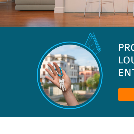
PR
LO
ENT