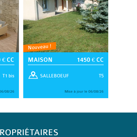
Nouveau !
 € CC
MAISON
1450 € CC
T1 bis
T5
SALLEBOEUF
 06/08/26
Mise à jour le 06/08/26
ROPRIÉTAIRES