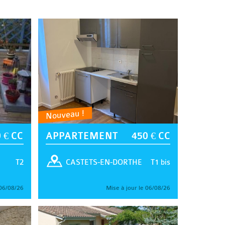
Nouveau !
 € CC
APPARTEMENT
450 € CC
T2
T1 bis
CASTETS-EN-DORTHE
 06/08/26
Mise à jour le 06/08/26