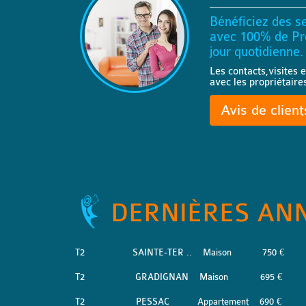
Bénéficiez des se
avec 100% de Pro
jour quotidienne.
Les contacts,visites e
avec les propriétaire
Avis de clien
DERNIÈRES AN
T2
SAINTE-TER ..
Maison
750 €
T2
GRADIGNAN
Maison
695 €
T2
PESSAC
Appartement
690 €