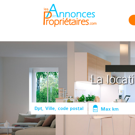
La locat
Max km