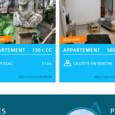
au !
Nouveau !
ARTEMENT
730 € CC
APPARTEMENT
580
T1 bis
PESSAC
CASTETS-EN-DORTHE
Mise à jour le 06/08/26
Mise à jour le
ES
P