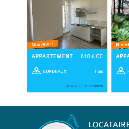
Nouveau !
Nouve
APPARTEMENT
610 € CC
APP
T1 bis
BORDEAUX
Mise à jour le 06/08/26
LOCATAIR