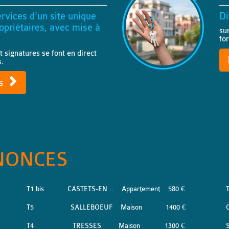
rvices d'un site unique
Di
priétaires, avec mise à
su
fo
t signatures se font en direct
s.
ts
NONCES
T1 bis
CASTETS-EN ..
Appartement
580 €
T5
SALLEBOEUF
Maison
1400 €
T4
TRESSES
Maison
1300 €
S