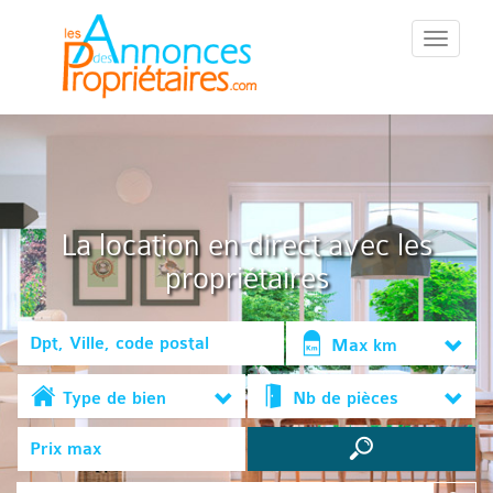
::Menu::
La location en direct avec les
propriétaires
Max km
Type de bien
Nb de pièces