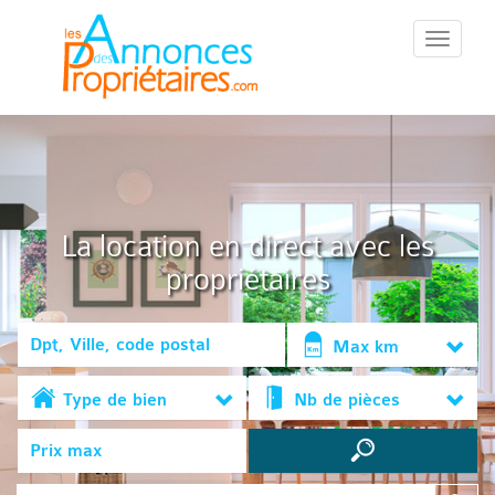
::Menu::
La location en direct avec les
propriétaires
Max km
Type de bien
Nb de pièces