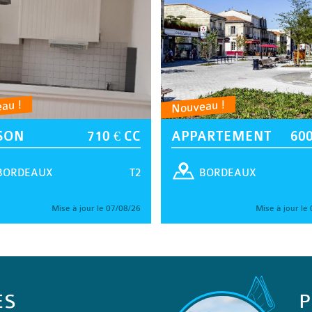
au !
Nouveau !
SON
710 € CC
APPARTEMENT
600
T2
BORDEAUX
BORDEAUX
Mise à jour le 07/08/26
Mise à jour le
ES
P