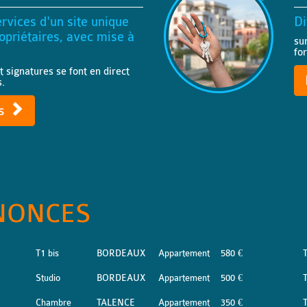
rvices d'un site unique
Di
priétaires, avec mise à
su
fo
t signatures se font en direct
s.
ts
NONCES
T1 bis
BORDEAUX
Appartement
580 €
Studio
BORDEAUX
Appartement
500 €
T
Chambre
TALENCE
Appartement
350 €
T