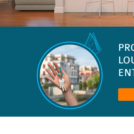
PR
LO
ENT