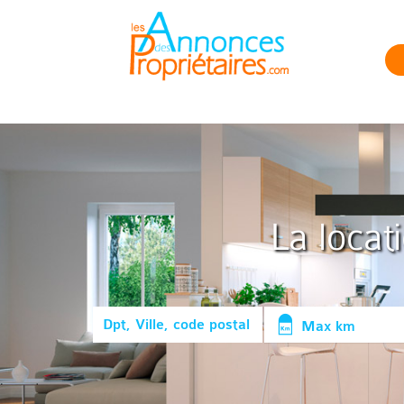
La locat
Max km