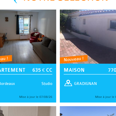
au !
Nouveau !
ARTEMENT
635 € CC
MAISON
770
Studio
Bordeaux
GRADIGNAN
Mise à jour le 07/08/26
Mise à jour le