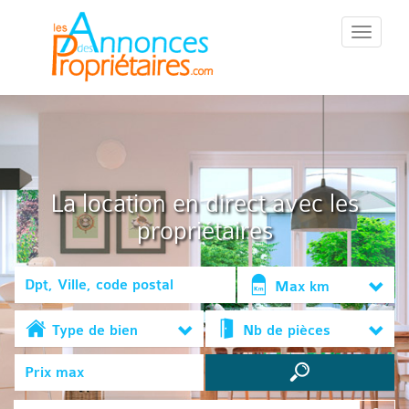
::Menu::
La location en direct avec les
propriétaires
Max km
Type de bien
Nb de pièces