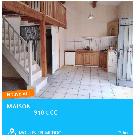
Nouveau !
MAISON
910 € CC
T3 bis
MOULIS-EN-MEDOC