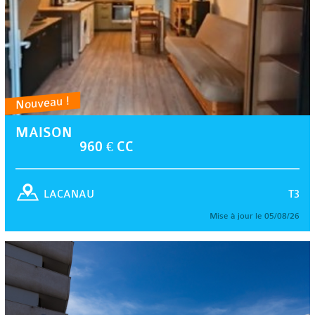
Nouveau !
MAISON
960 € CC
T3
LACANAU
Mise à jour le 05/08/26