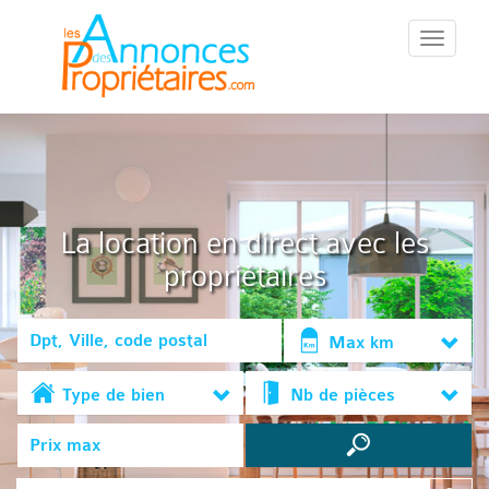
::Menu::
La location en direct avec les
propriétaires
Max km
Type de bien
Nb de pièces