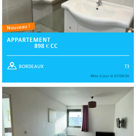
Nouveau !
APPARTEMENT
898 € CC
T3
BORDEAUX
Mise à jour le 07/08/26