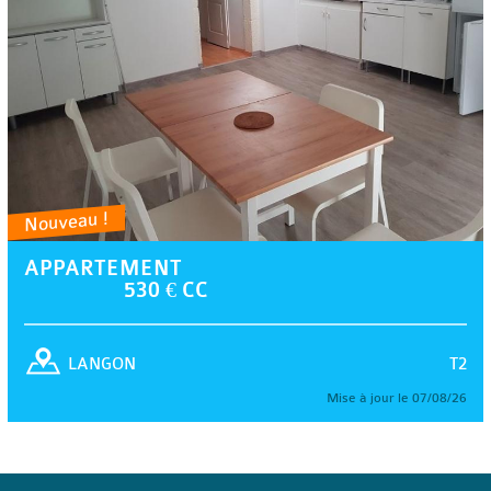
Nouveau !
APPARTEMENT
530 € CC
T2
LANGON
Mise à jour le 07/08/26