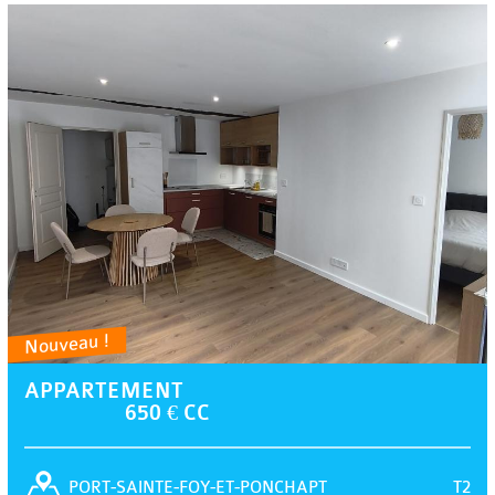
Nouveau !
APPARTEMENT
650 € CC
T2
PORT-SAINTE-FOY-ET-PONCHAPT