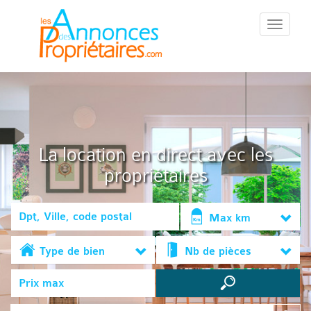
::Menu::
La location en direct avec les
propriétaires
Max km
Type de bien
Nb de pièces