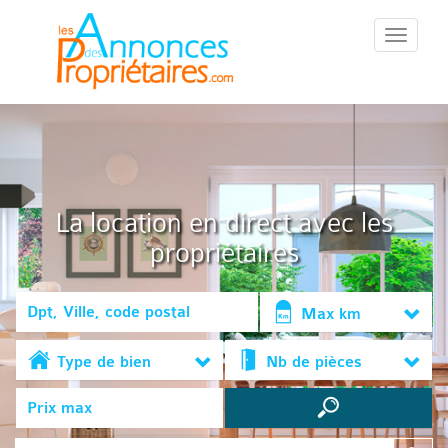
::Menu::
La location en direct avec les
propriétaires
Max km
Type de bien
Nb de pièces