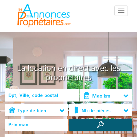
::Menu::
La location en direct avec les
propriétaires
Max km
Type de bien
Nb de pièces