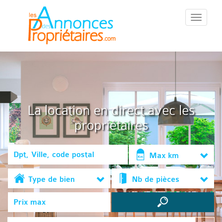
::Menu::
La location en direct avec les
propriétaires
Max km
Type de bien
Nb de pièces