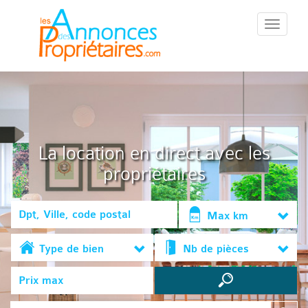
::Menu::
La location en direct avec les
propriétaires
Max km
Type de bien
Nb de pièces