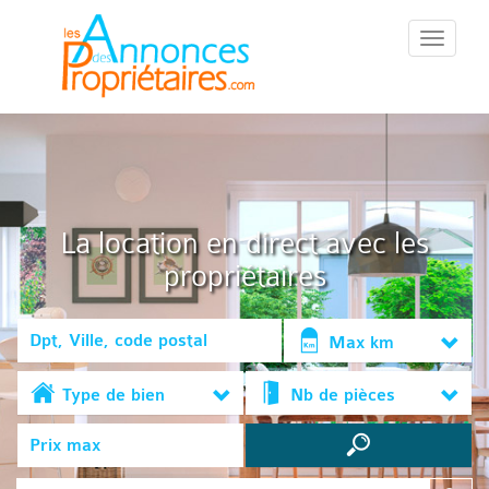
::Menu::
La location en direct avec les
propriétaires
Max km
Type de bien
Nb de pièces