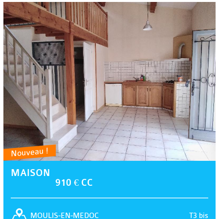
Nouveau !
MAISON
910 € CC
T3 bis
MOULIS-EN-MEDOC