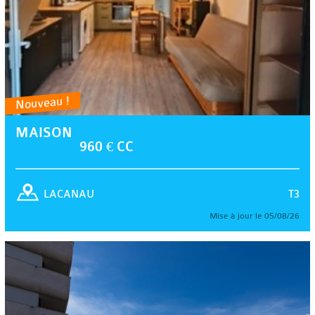
Nouveau !
MAISON
960 € CC
T3
LACANAU
Mise à jour le 05/08/26