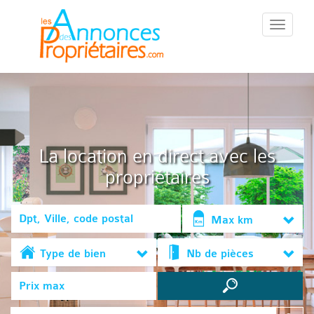
::Menu::
La location en direct avec les
propriétaires
Max km
Type de bien
Nb de pièces