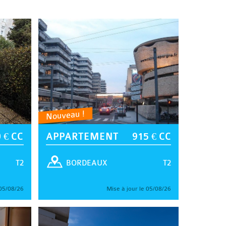
Nouveau !
 € CC
APPARTEMENT
915 € CC
T2
T2
BORDEAUX
 05/08/26
Mise à jour le 05/08/26