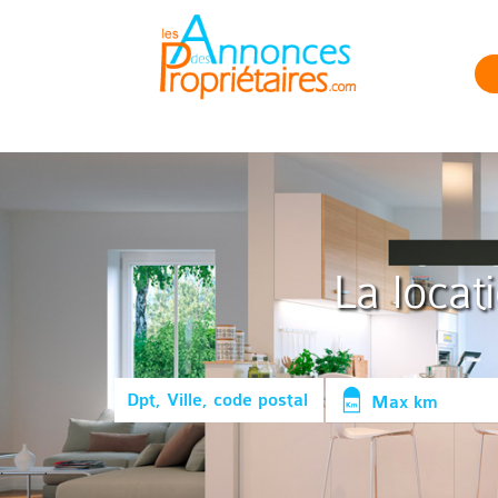
La locat
Max km