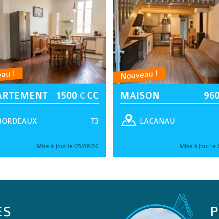
au !
Nouveau !
ARTEMENT
1500 € CC
MAISON
960
T3
BORDEAUX
LACANAU
Mise à jour le 05/08/26
Mise à jour le
ES
P