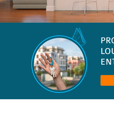
PR
LO
ENT