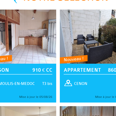
au !
Nouveau !
SON
910 € CC
APPARTEMENT
860
T3 bis
MOULIS-EN-MEDOC
CENON
Mise à jour le 05/08/26
Mise à jour le