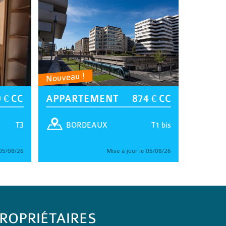
Nouveau !
 € CC
APPARTEMENT
874 € CC
T3
T1 bis
BORDEAUX
 05/08/26
Mise à jour le 05/08/26
ROPRIÉTAIRES