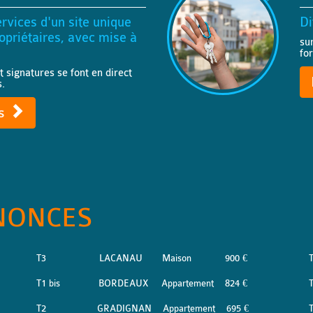
rvices d'un site unique
Di
priétaires, avec mise à
su
fo
t signatures se font en direct
s.
ts
NONCES
T3
LACANAU
Maison
900 €
T1 bis
BORDEAUX
Appartement
824 €
T2
GRADIGNAN
Appartement
695 €