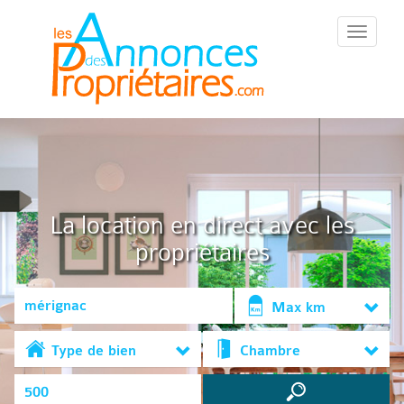
::Menu::
La location en direct avec les
propriétaires
Max km
Type de bien
Chambre