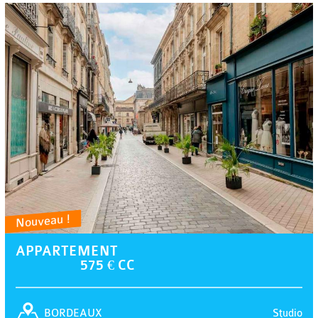
Nouveau !
APPARTEMENT
575 € CC
Studio
BORDEAUX