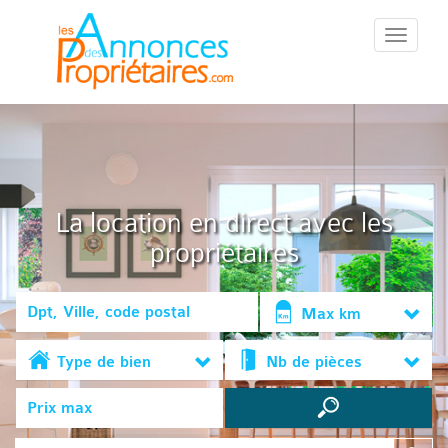
::Menu::
La location en direct avec les
propriétaires
Max km
Type de bien
Nb de pièces