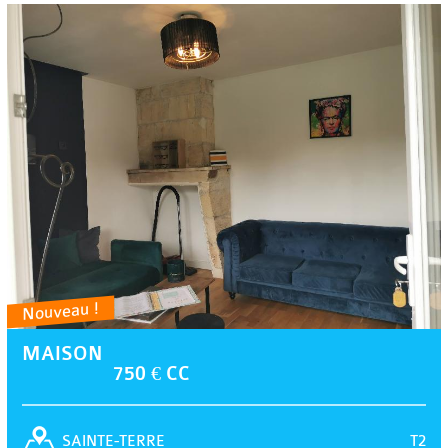
Nouveau !
MAISON
750 € CC
T2
SAINTE-TERRE