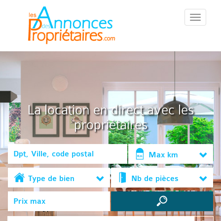
::Menu::
La location en direct avec les
propriétaires
Max km
Type de bien
Nb de pièces