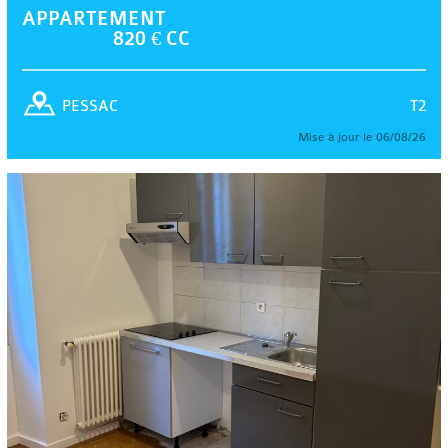
APPARTEMENT
820 € CC
T2
PESSAC
Mise à jour le 06/08/26