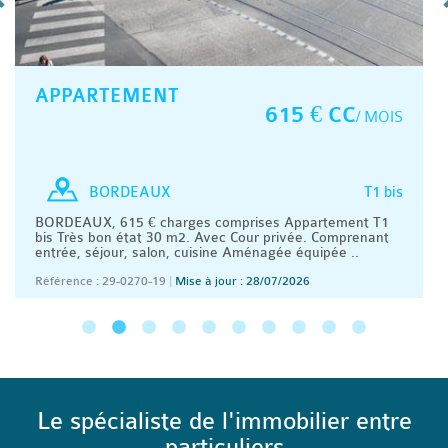
APPARTEMENT
615 € CC
/ MOIS
T1 bis
BORDEAUX
BORDEAUX, 615 € charges comprises Appartement T1
bis Très bon état 30 m2. Avec Cour privée. Comprenant
entrée, séjour, salon, cuisine Aménagée équipée ..
Référence : 29-0270-19
|
Mise à jour : 28/07/2026
Le spécialiste de l'immobilier entre
particuliers