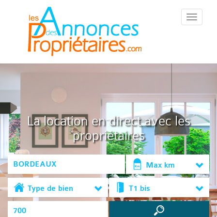
::Menu::
La location en direct avec les
propriétaires
Max km
Type de bien
T1 bis